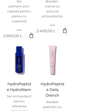
Ser
Booster-
calmant anti-
cremă cu
roșeață pentru
acțiune
pielea cu
antioxidantă.
cuperoză
2.400,00 L
Preț
2.900,00 L
Preț
HydroPeptid
HydroPeptid
e HydroStem
e Daily
Drench
Ser antioxidant
pentru
Booster
refacerea
peptidic cu