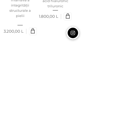
intensivă a
acid hialuronic
integrității
triluronic
structurale a
pielii
1.800,00 L
Preț
3.200,00 L
Preț
HydroPeptid
HydroPeptid
e Firma-
e Firm-A-Fix
Bright
Nectar
Booster
Ser unic de
remodelant cu
întărire și
efect de
reîntinerire
strălucire și
pentru gât și