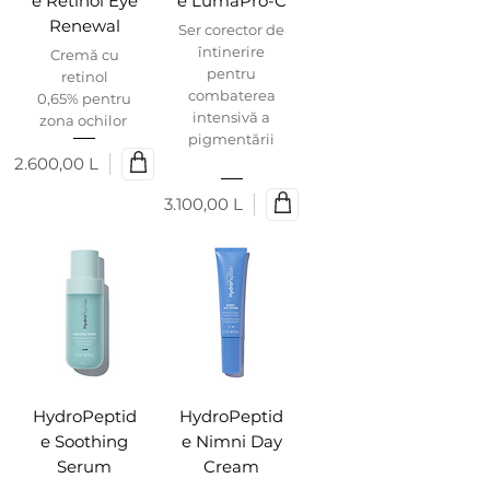
e Retinol Eye
e LumaPro-C
Renewal
Ser corector de
întinerire
Cremă cu
pentru
retinol
combaterea
0,65% pentru
intensivă a
zona ochilor
pigmentării
2.600,00 L
Preț
3.100,00 L
Preț
HydroPeptid
HydroPeptid
e Soothing
e Nimni Day
Serum
Cream