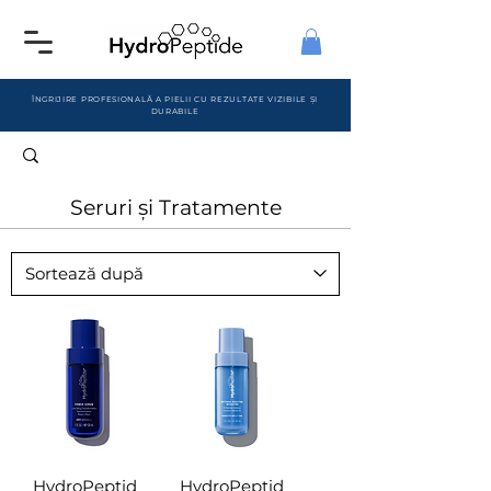
ÎNGRIJIRE PROFESIONALĂ A PIELII CU REZULTATE VIZIBILE ȘI
DURABILE
Seruri și Tratamente
HydroPeptid
HydroPeptid