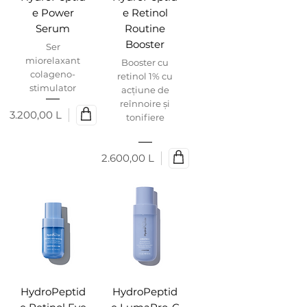
e Power
e Retinol
Serum
Routine
Booster
Ser
miorelaxant
Booster cu
colageno-
retinol 1% cu
stimulator
acțiune de
reînnoire și
3.200,00 L
tonifiere
Preț
2.600,00 L
Preț
HydroPeptid
HydroPeptid