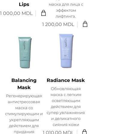
Lips
маска для лица с
эффектом
1 000,00 MDL
Цена
лифтинга.
1 200,00 MDL
Цена
Balancing
Radiance Mask
Mask
Обновляющая
маска с легким
Регенерирующая
осветляющим
антистрессовая
действием для
маска со
супер увлажнения
стимулирующим и
и деликатного
укрепляющим
сияния кожи
действием для
придания
1 010,00 MDL