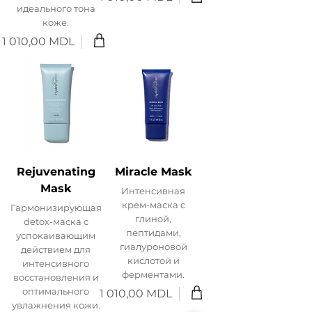
Цена
идеального тона
коже.
1 010,00 MDL
Цена
Rejuvenating
Miracle Mask
Mask
Интенсивная
крем-маска с
Гармонизирующая
глиной,
detox-маска с
пептидами,
успокаивающим
гиалуроновой
действием для
кислотой и
интенсивного
ферментами.
восстановления и
оптимального
1 010,00 MDL
Цена
увлажнения кожи.