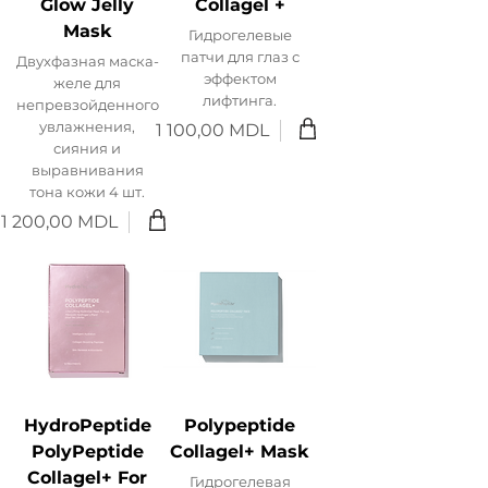
Glow Jelly
Collagel +
Mask
Гидрогелевые
патчи для глаз с
Двухфазная маска-
эффектом
желе для
лифтинга.
непревзойденного
увлажнения,
1 100,00 MDL
Цена
сияния и
выравнивания
тона кожи 4 шт.
1 200,00 MDL
Цена
HydroPeptide
Polypeptide
PolyPeptide
Collagel+ Mask
Collagel+ For
Гидрогелевая