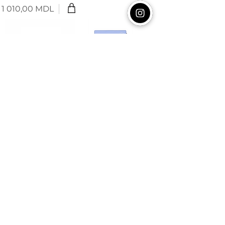
1 010,00 MDL
Цена
5X Power Peel
Polish & Plump
Peel (2 Steps)
Экстра-
омолаживающий
Двухступенчатый
пилинг на основе
пилинг с эффектом
специального
полировки и
обновляющего
разглаживания
комплекса 5X,
морщин.
пептидов и
1 900,00 MDL
энзимов.
Цена
1 550,00 MDL
Цена