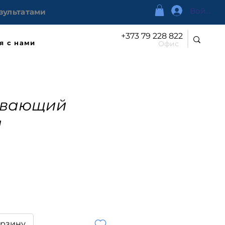
Войти
зультатами
+373 79 228 822
я с нами
Офис
ивающий
м
на
орзину