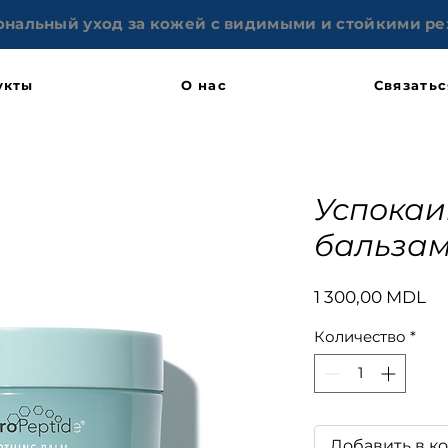
нальный уход за кожей с видимыми и стойкими ре
укты
О нас
Связатьс
Успока
бальза
Це
1 300,00 MDL
Количество
*
Добавить в к