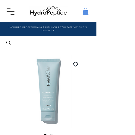
ÎNGRIJIRE PROFESIONALĂ A PIELII CU REZULTATE VIZIBILE ȘI
DURABILE