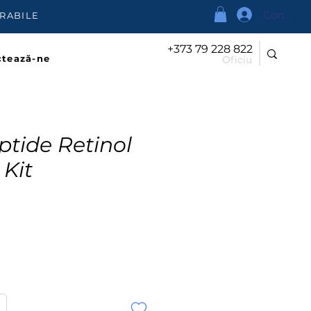
Conectea
URABILE
+373 79 228 822
tează-ne
Oficiu
tide Retinol
Kit