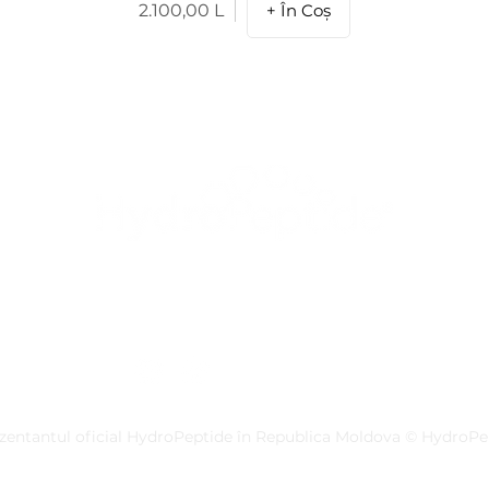
2.100,00 L
+ În Coș
Preț
Despre Noi
Privacy Policy
Contactează-ne
Termeni și Condiții
Store Policy
zentantul oficial HydroPeptide în Republica Moldova © HydroP