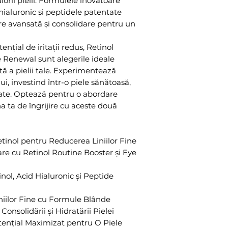
ulorii pielii. Formulele inovatoare
hialuronic și peptidele patentate
re avansată și consolidare pentru un
nțial de iritații redus, Retinol
e Renewal sunt alegerile ideale
ă a pielii tale. Experimentează
ui, investind într-o piele sănătoasă,
litate. Optează pentru o abordare
ina ta de îngrijire cu aceste două
ol pentru Reducerea Liniilor Fine
 cu Retinol Routine Booster și Eye
l, Acid Hialuronic și Peptide
ilor Fine cu Formule Blânde
solidării și Hidratării Pielei
tențial Maximizat pentru O Piele