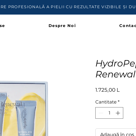
IRE PROFESIONALĂ A PIELII CU REZULTATE VIZIBILE ȘI D
se
Despre Noi
Contac
HydroPep
Renewal 
Preț
1.725,00 L
Cantitate
*
Adaugă în coș