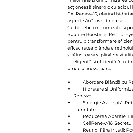
liniilor fine și uniformizarea c
acționează sinergic cu acidul 
CellRenew-16, oferind hidrata
aspect sănătos și tineresc.
Cu beneficii maximizate și pote
Routine Booster și Retinol Ey
pentru o transformare eficient
eficacitatea blândă a retinolul
strălucitoare și plină de vita
inteligentă și eficientă în rut
produse inovatoare.
Abordare Blândă cu Retin
Hidratare și Uniformizare
Renewal
Sinergie Avansată: Retino
Patentate
Reducerea Apariției Lini
CellRenew-16: Secretul Con
Retinol Fără Iritații: Po