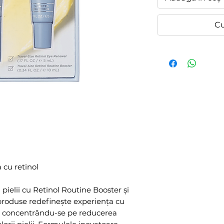
C
 cu retinol
 pielii cu Retinol Routine Booster și
produse redefinește experiența cu
 și concentrându-se pe reducerea